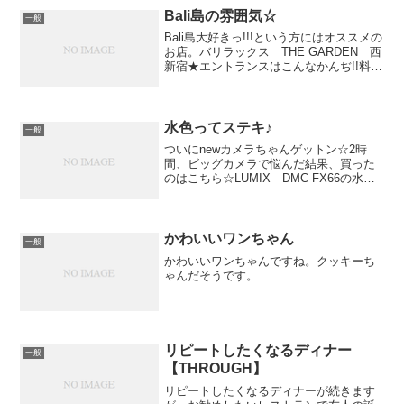
Bali島の雰囲気☆
一般
Bali島大好きっ!!!という方にはオススメの
お店。バリラックス THE GARDEN 西
新宿★エントランスはこんなかんぢ!!料理
はもちろん、雰囲気がサイコー☆店内
は、ガムランというBaliの伝統音楽がずっ
と流れていて、ムードまんてん☆女の...
水色ってステキ♪
一般
ついにnewカメラちゃんゲットン☆2時
間、ビッグカメラで悩んだ結果、買った
のはこちら☆LUMIX DMC-FX66の水色
☆決め手は、この色!!!!超かわいい～♪実
は前に使ってたのもLUMIXのシャンパン
ゴールドなんですが、カラーバリエがや
っ...
かわいいワンちゃん
一般
かわいいワンちゃんですね。クッキーち
ゃんだそうです。
リピートしたくなるディナー
一般
【THROUGH】
リピートしたくなるディナーが続きます