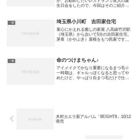
が、お勧めしたいレストランで友人の誕
生日会をしたので、今回はそのご紹介で
す。銀座駅と新橋駅の中間に位置する
『THROUGH』。こちらは７年ほど前か
らお食事会やお誕生日会などでよく活用
埼玉県小川町 吉田家住宅
一般
しています。銀座らしく...
童心にかえれる癒しの家屋 八高線竹沢駅
（埼玉県）から歩いて5分の吉田家住宅。
茅葺（かやぶき）屋根をもつ民家です。
江戸時代に建てられた重要文化財として
一般開放されています。当時のまま残る
居住空間を見渡しているとタイムスリッ
プしたみたい。囲炉裏...
命のつけまちゃん♪
一般
アイメイクでかなり重要になるまつ毛☆
一時期は、ギャルっぽくなると思ってや
めたけど、やっぱり自まつ毛だけで仕上
げるのが面倒。マスカラ重ね塗りした
り、落とすのも大変で。。。私はやっぱ
りつけま派☆今までいろんなつけまを試
してきたのですが、最近「コ...
木村カエラ新アルバム「8EIGHT8」10/12
発売