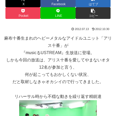
X
Facebook
はてブ
Pocket
LINE
コピー
2012.07.13
2012.10.30
麻布十番生まれのヘビーメタルなアイドルユニット「アリ
ス十番」が
『musicるUSTREAM』生放送に登場。
しかも今回の放送は、アリス十番を愛してやまないオタ
12名が参加と言う、
何が起こってもおかしくない状況、
だと取材しなきゃオカシイので行ってきました。
リハーサル時から不穏な動きを繰り返す精鋭達