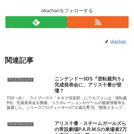
okachanをフォローする
okachan
関連記事
ニンテンドー3DS『逆転裁判５』
アリスプロジェクト
完成発表会に、アリス十番が登
壇？
7/24（水）、ライブハウス「キネマ倶楽部」にてカプコンは「逆転裁
判5」完成発表会を開催。コラボレーションやゲームの最新情報等を
披露した。シリーズプロデューサーの"江城元秀"氏『開発スタッフ一
同が魂を込めて制作した』と気合十分。次に、パブリ...
アリス十番・スチームガールズら
アリスプロジェクト
の常設劇場P.A.R.M.Sの来場者2万