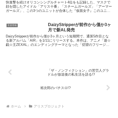
快進撃を続けオリコンシングルチャート4位をも記録した、マスクで
顔を隠したアイドル「アリス十番」「スチームガールズ」「アーマー
ガールズ」、この3つのユニットが合体した『仮面女子』このユニッ
トのセンターを任されているのが、立花あんな。2013年...
DaizyStripperが前作から僅か3ヶ
音楽情報
月で新AL発売
DaizyStripperが前作から僅か3ヶ月という短期間で、通算5作目とな
る新アルバム「AIR」を1/11にリリースする。本作は、アニメ「遊☆
戯☆王ZEXAL」のエンディングテーマとなった「切望のフリージ
ア」のアルバムバージョンも収録した...
「ザ・ノンフィクション」の苦労人グラ
ドルが放送後の私生活を語る!?
裕次郎のパチスロ!?
ホーム
アリスプロジェクト