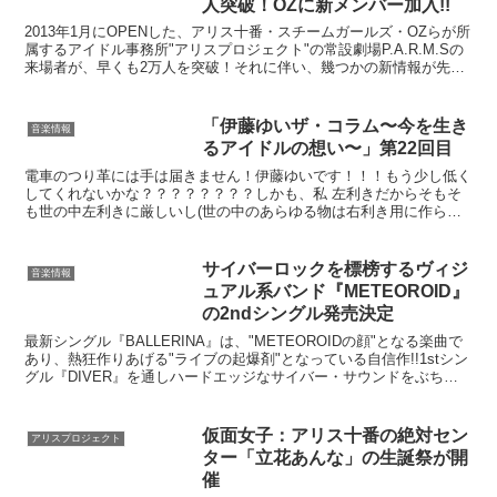
人突破！OZに新メンバー加入!!
2013年1月にOPENした、アリス十番・スチームガールズ・OZらが所
属するアイドル事務所"アリスプロジェクト"の常設劇場P.A.R.M.Sの
来場者が、早くも2万人を突破！それに伴い、幾つかの新情報が先ほ
ど解禁された。3/16（土）晴天に恵...
「伊藤ゆいザ・コラム〜今を生き
音楽情報
るアイドルの想い〜」第22回目
電車のつり革には手は届きません！伊藤ゆいです！！！もう少し低く
してくれないかな？？？？？？？？しかも、私 左利きだからそもそ
も世の中左利きに厳しいし(世の中のあらゆる物は右利き用に作られ
ている)世の中生きていくの難しすぎる。はい、そんなわけ...
サイバーロックを標榜するヴィジ
音楽情報
ュアル系バンド『METEOROID』
の2ndシングル発売決定
最新シングル『BALLERINA』は、"METEOROIDの顔"となる楽曲で
あり、熱狂作りあげる"ライブの起爆剤"となっている自信作!!1stシン
グル『DIVER』を通しハードエッジなサイバー・サウンドをぶち噛
まし、ヴィジュアル界に強烈な一...
仮面女子：アリス十番の絶対セン
アリスプロジェクト
ター「立花あんな」の生誕祭が開
催