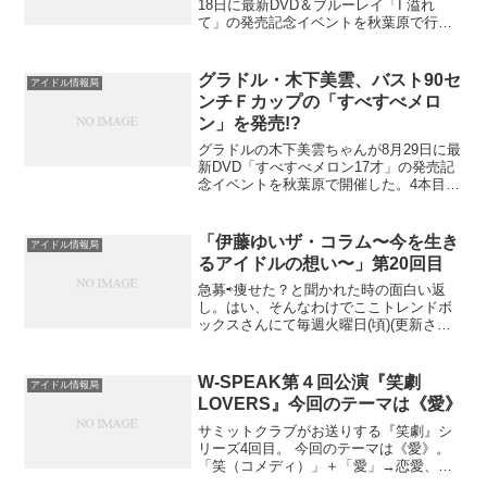
18日に最新DVD＆ブルーレイ「I 溢れ
て」の発売記念イベントを秋葉原で行っ
た。ロケは都内で行われ、Iカップ98セン
チの迫力が詰まった作品になっている。
はじめて、女教師に挑戦して、『そんな
グラドル・木下美雲、バスト90セ
アイドル情報局
年齢になったん...
ンチＦカップの「すべすべメロ
ン」を発売!?
グラドルの木下美雲ちゃんが8月29日に最
新DVD「すべすべメロン17才」の発売記
念イベントを秋葉原で開催した。4本目と
なる今作は3月に伊豆で撮影され、18歳目
前の貴重な水着シーンが満載！18歳にな
ったばかりの美雲ちゃんはタイトルにつ
「伊藤ゆいザ・コラム〜今を生き
アイドル情報局
いて、「...
るアイドルの想い〜」第20回目
急募⇨痩せた？と聞かれた時の面白い返
し。はい、そんなわけでここトレンドボ
ックスさんにて毎週火曜日(頃)(更新させ
て頂いております、「伊藤ゆいザ・コラ
ム〜今を生きるアイドルの想い〜」第20
回目！今回のテーマは“初めてのアイドル
W-SPEAK第４回公演『笑劇
アイドル情報局
入門〜アイドルラ...
LOVERS』今回のテーマは《愛》
サミットクラブがお送りする『笑劇』シ
リーズ4回目。 今回のテーマは《愛》。
「笑（コメディ）」＋「愛」→恋愛、友
愛、兄弟愛、親子愛、愛とは何なのか？