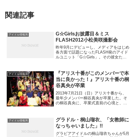
関連記事
G☆Girlsお披露目＆ミス
アイドル情報局
FLASH2012小松美咲撮影会
昨年9月にデビューし、メディアをはじめ
各方面で話題になったFLASH発のアイド
ルユニット「G☆Girls」。その彼女たち
がミスFLASH2012のメンバーを加えパワ
ーアップした！ 歌って踊れてグラビアで
魅せるアイドルユニットとミスFLASH...
『アリス十番がこのメンバーで本
アイドル情報局
当に良かった！』アリス十番の桐
谷真央が卒業
2013年7月21日（日）アリス十番から、
最年少メンバー桐谷真央が卒業した。そ
の桐谷真央に、卒業式直前の心境と、ア
リス十番に対する想いを語ってもらった
【TrendBox】改めまして、アイドル活動
の原点から教えて下さい。【桐谷真央】
グラドル・桐山瑠衣、「女教師に
アイドル情報局
アリスプロ...
なっちゃいました」!!
グラビアアイドルの桐山瑠衣ちゃんが5月