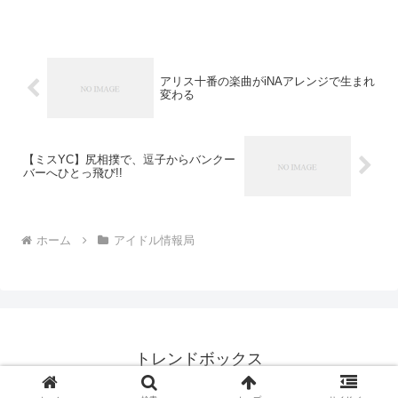
愛するとはどうゆうことなのか？笑劇シ
リーズを愛してくれた皆さんに、愛をこ
めて、、、■舞台名：W...
アリス十番の楽曲がiNAアレンジで生まれ
変わる
【ミスYC】尻相撲で、逗子からバンクー
バーへひとっ飛び!!
ホーム
アイドル情報局
トレンドボックス
© 2010 トレンドボックス.