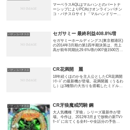
マーベラスAQLはマルハンとのパートナ
ーシップによりPC向けオンラインパチン
コ・パチスロサイト「マルハンドリーム
ネット」をオープンした。正式には8月1
日の12時よりサービス開始
セガサミー 最終利益408.8%増
パチンコパチスロ
セガサミーホールディングス(東京都港区)
の2014年3月期の第1四半期決算は、売上
高が前年同期比29.6%増の907億1500万
円、営業利益は同197.7%増の161億1900
万円、経常利益は同263.7%増の170億
4400万
CR花満開 麗
パチンコパチスロ
18年続くほのかを主人公としたCR花満開
ｼﾘｰｽﾞの最新機が登場。花満開麗（うるわ
し）は3種類の大当りを搭載したミドルタ
イプ。満開アゲハが大当りの鍵を握り、
天馬が出玉の鍵を握る。○スペック大当り
確率1/322.8、確変確率64％。大当りラ
ウ...
CR牙狼魔戒閃騎 鋼
パチンコパチスロ
大人気機種「牙狼」シリーズ最新作が登
場。今作は、2012年3月まで放映の新TVｼ
ﾘｰｽﾞに出てくる全ﾎﾗｰや全話分の予告を
搭載している。また、初代「牙狼」以来