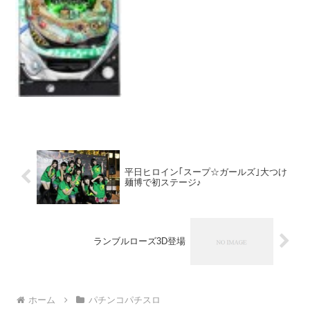
となる魔戒チャンスが大当り中に復活！
確変突入に大きく関わる演出となってい
るぞ。○ス...
平日ヒロイン｢スープ☆ガールズ｣大つけ
麺博で初ステージ♪
ランブルローズ3D登場
ホーム
パチンコパチスロ