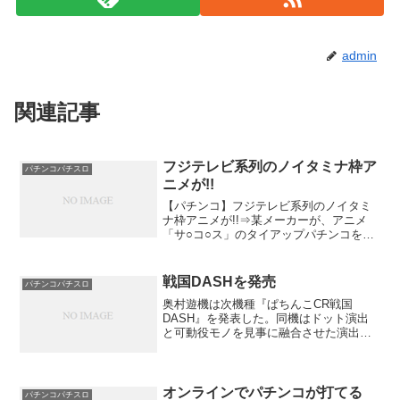
admin
関連記事
フジテレビ系列のノイタミナ枠ア
パチンコパチスロ
ニメが!!
【パチンコ】フジテレビ系列のノイタミ
ナ枠アニメが!!⇒某メーカーが、アニメ
「サ○コ○ス」のタイアップパチンコを開
発している模様!! 現在放映中の最新アニ
メですね!【パチン
戦国DASHを発売
パチンコパチスロ
奥村遊機は次機種『ぱちんこCR戦国
DASH』を発表した。同機はドット演出
と可動役モノを見事に融合させた演出が
売りであり、スペックはライトミドル
(1/163.8)とデジ羽根(1/98.8)タイプ。...
オンラインでパチンコが打てる
パチンコパチスロ