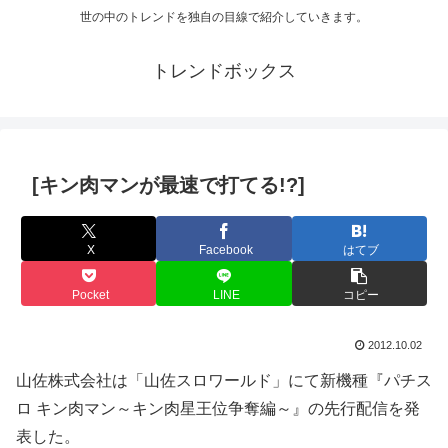
世の中のトレンドを独自の目線で紹介していきます。
トレンドボックス
[キン肉マンが最速で打てる!?]
X
Facebook
はてブ
Pocket
LINE
コピー
2012.10.02
山佐株式会社は「山佐スロワールド」にて新機種『パチス
ロ キン肉マン～キン肉星王位争奪編～』の先行配信を発
表した。