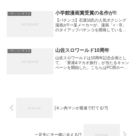
○シービッグ」に続...
小学館漫画賞受賞の名作が!!
パチンコパチスロ
【パチンコ】石渡治氏の人気ボクシング
漫画が!!⇒某メーカーが、漫画「○・B」
のタイアップパチンコを開発している模
様!! 小学館漫画賞を受賞した名作です!
【パチンコ】パチス
山佐スロワールド10周年
パチンコパチスロ
山佐スロワールドは10周年記念企画とし
て、「香港&マカオ旅行」が当たるキャン
ペーンを開始した。こちらはPC用ホーム
ページから応募が可能で、応募期間は8月
31日まで(18歳以上)とな
[キン肉マンが最速で打てる!?]
一足先にモー娘に会える!?