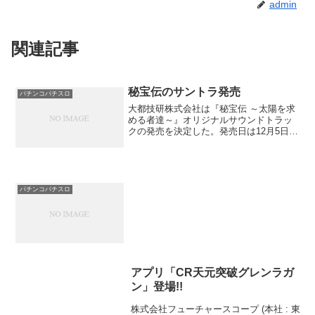
admin
関連記事
秘宝伝のサントラ発売
パチンコパチスロ
大都技研株式会社は『秘宝伝 ～太陽を求
める者達～』オリジナルサウンドトラッ
クの発売を決定した。発売日は12月5日で
価格は1890円(定価)。神秘のサウンド全
30曲を収録し豪華CD2枚組...
パチンコパチスロ
アプリ「CR天元突破グレンラガ
ン」登場!!
株式会社フューチャースコープ (本社 : 東