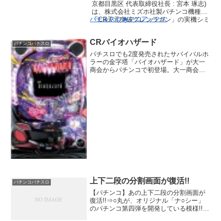
京都目黒区 代表取締役社長 : 宮本 琢志)
は、株式会社ミズホ社製パチンコ機種
パチ＆スロ★マニアックス
「CR天元突破グレンラガン」の実機シミ
ュレーターアプリを6月8日 (水) よりApp
Store (iPhone版) とGoogle Play (Android
CRバイオハザード
版) にて同時配信した。当アプリは、パチ
パチンコパチスロ
ンコアプリ初の"マルチスペックアプ
パチスロでも2度発売されたサバイバルホ
リ"となり、アプリ1つで2つのスペックが
ラーの金字塔「バイオハザード」が大一
楽しめる。また、シミュレーターならで
商会からパチンコで初登場。大一商会の
はの機能として「高速オート」機能が大
ドキドキゲートと加速装置を搭載したマ
幅パワーアップ。前作までは、大当たり
ックスバトルタイプ。確変「ガンシュー
まで高速スキップする機能だったが、今
ティングモード」中はバトル勝利で出玉
作では各演出毎の指定が可能となった。
あり大当り+モード継続...
これにより、見たい演出まで高速消化す
る事が可能となり、実機ではなかなか見
られないレア演出から当選期待度の低い
リーチでの大当たりパターンまで幅広く
堪能出来る。本体価格は「960円 (税込 /
一部機能有料) 」。是非、この機会にアプ
リをダウンロードしてみよう。
(C)GAINAX・中島かずき/アニプレック
ス・KONAMI・テレビ東京・電通
(C)GAINAX・中島かずき/劇場版グレンラ
上下二段の分割画面が復活!!
パチンコパチスロ
ガン製作委員会(C)UNIVERSAL
【パチンコ】あの上下二段の分割画面が
ENTERTAINMENT(C)MIZUHO
復活!!⇒○丸が、オリジナル「ナ○シー」
のパチンコ第四弾を開発している模様!!
「ナ○シー」、「ナ○シーゲット」、「ナ