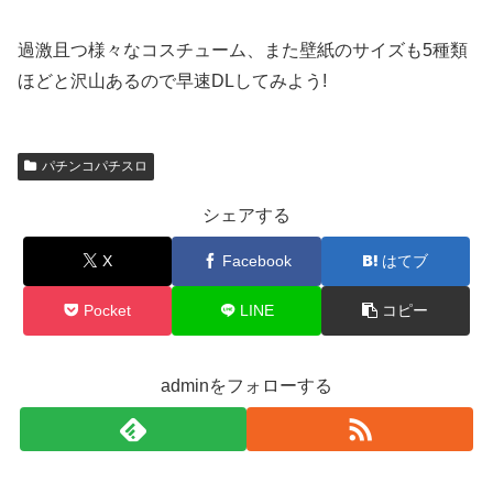
過激且つ様々なコスチューム、また壁紙のサイズも5種類
ほどと沢山あるので早速DLしてみよう!
パチンコパチスロ
シェアする
X
Facebook
はてブ
Pocket
LINE
コピー
adminをフォローする