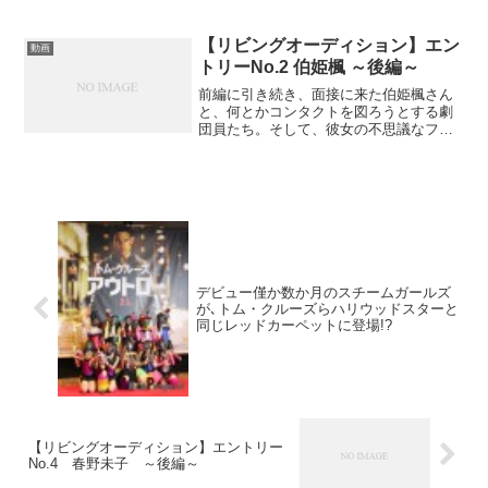
小柳歩ちゃんには、さらにエスカレート
してあんなポーズやこんなポーズまでさ
せて・・・前編 【リビングオーディショ
【リビングオーディション】エン
動画
ンとは?】劇団員にな...
トリーNo.2 伯姫楓 ～後編～
前編に引き続き、面接に来た伯姫楓さん
と、何とかコンタクトを図ろうとする劇
団員たち。そして、彼女の不思議なフェ
チが発覚!!驚きの衣装を着ている彼女に課
されたのは、まさかの会社内という設定
のシチュエーション劇。後編 【リビング
オーディションとは...
デビュー僅か数か月のスチームガールズ
が､トム・クルーズらハリウッドスターと
同じレッドカーペットに登場!?
【リビングオーディション】エントリー
No.4 春野未子 ～後編～