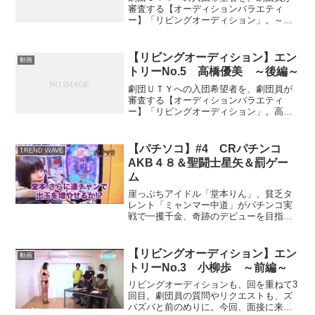
審査する【オーディションバラエティ
ー】「リビングオーディション」。～出
張編～という事で、浅草にて収録させて
もらいました。今回、エントリーしてく
れたのは、「高橋優美」 ちゃん。
【リビングオーディション】エン
動画
トリーNo.5 高橋優美 ～後編～
劇団ＵＴＹへの入団希望者を、劇団員が
審査する【オーディションバラエティ
ー】「リビングオーディション」。高橋
優美の演技が冴える後編。 後編のキーワ
ードは「シビン」
【パチソコ】#4 CRパチンコ
TREND WAVE
AKB４８＆聖闘士星矢＆罰ゲー
ム
崖っぷちアイドル「堂本りん」、貧乏タ
レント「ミャンマー中道」がパチンコ実
戦で一攫千金、奇跡のデビューを目指す
オリジナル動画「パチソコ」も、いよい
よ第４話！！今回、いよいよ、今回のチ
ャレンジの結果が出ます！！CRパチンコ
【リビングオーディション】エン
動画
AKB４８と、聖闘士星...
トリーNo.3 小柳歩 ～前編～
リビングオーディションも、回を重ねて3
回目。劇団員の質問やリクエストも、ズ
バズバと前のめりに。今回、面接に来た