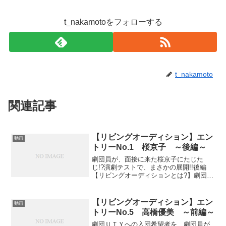
t_nakamotoをフォローする
t_nakamoto
関連記事
【リビングオーディション】エン
動画
トリーNo.1 桜京子 ～後編～
劇団員が、面接に来た桜京子にたじた
じ!?演劇テストで、まさかの展開!!後編
【リビングオーディションとは?】劇団員
になりたいアイドルが、某マンションの
リビングで行われる入団面接を受けに来
るという、演劇集団・ＵＴＹがお送りす
【リビングオーディション】エン
動画
る「オーディション...
トリーNo.5 高橋優美 ～前編～
劇団ＵＴＹへの入団希望者を、劇団員が