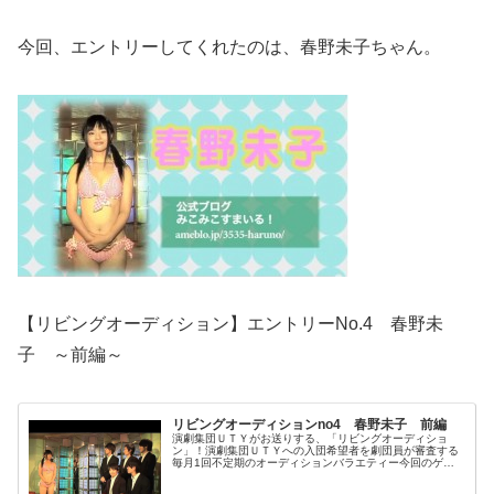
今回、エントリーしてくれたのは、春野未子ちゃん。
【リビングオーディション】エントリーNo.4 春野未
子 ～前編～
リビングオーディションno4 春野未子 前編
演劇集団ＵＴＹがお送りする、「リビングオーディショ
ン」！演劇集団ＵＴＹへの入団希望者を劇団員が審査する
毎月1回不定期のオーディションバラエティー今回のゲス
トは 期待の新人アイドル「春野未子」さんです！！演劇
集団ＵＴＹ座長弘原竹雪ミャンマー中...