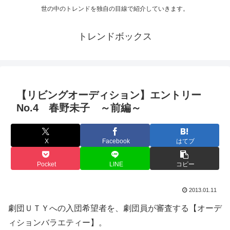
世の中のトレンドを独自の目線で紹介していきます。
トレンドボックス
【リビングオーディション】エントリー
No.4 春野未子 ～前編～
X
Facebook
はてブ
Pocket
LINE
コピー
2013.01.11
劇団ＵＴＹへの入団希望者を、劇団員が審査する【オーデ
ィションバラエティー】。