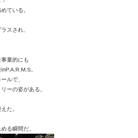
ズ！
務めている。
プラスされ、
仕事量的にも
A.R.M.S。
コールで、
ミリーの姿がある。
迎えた。
止める瞬間だ。