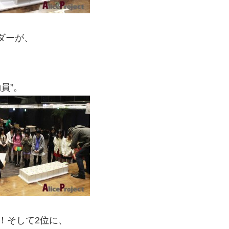
ダーが、
員”。
！そして2位に、