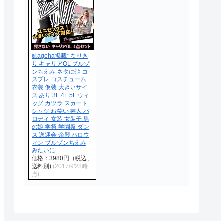
姉ageha掲載* なりき
り キャリアOL ブルゾ
ンちえみ ネタに◎ コ
スプレ コスチューム
衣装 仮装 大きいサイ
ズ あり 3L 4L 5L ウィ
ッグ カツラ スカート
シャツ お笑い 芸人 パ
ロディ 女装 女装子 男
の娘 学祭 学園祭 ダン
ス 送迎会 余興 ハロウ
ィン ブルゾンちえみ
みたいに
価格：3980円（税込、
送料別)
(2017/9/28時
点)