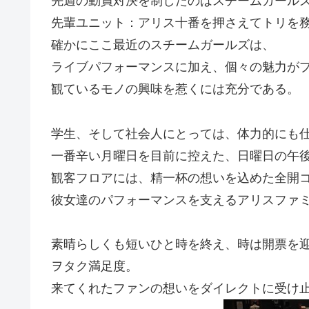
先週の動員対決を制したのはスチームガール
先輩ユニット：アリス十番を押さえてトリを
確かにここ最近のスチームガールズは、
ライブパフォーマンスに加え、個々の魅力が
観ているモノの興味を惹くには充分である。
学生、そして社会人にとっては、体力的にも
一番辛い月曜日を目前に控えた、日曜日の午後inP.
観客フロアには、精一杯の想いを込めた全開
彼女達のパフォーマンスを支えるアリスファ
素晴らしくも短いひと時を終え、時は開票を
ヲタク満足度。
来てくれたファンの想いをダイレクトに受け