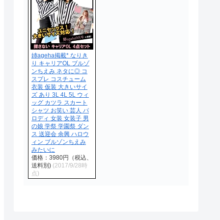
姉ageha掲載* なりき
り キャリアOL ブルゾ
ンちえみ ネタに◎ コ
スプレ コスチューム
衣装 仮装 大きいサイ
ズ あり 3L 4L 5L ウィ
ッグ カツラ スカート
シャツ お笑い 芸人 パ
ロディ 女装 女装子 男
の娘 学祭 学園祭 ダン
ス 送迎会 余興 ハロウ
ィン ブルゾンちえみ
みたいに
価格：3980円（税込、
送料別)
(2017/9/28時
点)