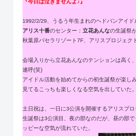
『今日は泣きませんよ♪』
1992/2/29、うるう年生まれのヘドバンアイ
アリス十番
のセンター：
立花あんな
の生誕祭
秋葉原パセラリゾート7F、アリスプロジェクト常
会場入りから立花あんなのテンションは高く、
連呼(笑)
アイドル活動を始めてからの初生誕祭が楽し
見てるこっちも楽しくなる空気を出していた
土日祝は、一日に3公演を開催するアリスプロ
生誕祭は3公演目、夜の部なのだが、昼の部
ッピーな空気が流れていた。