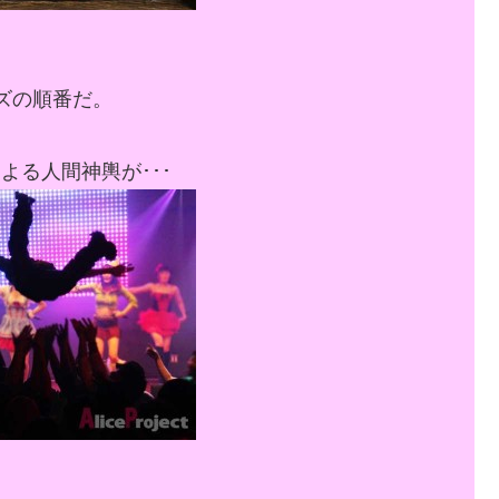
ズの順番だ。
よる人間神輿が･･･