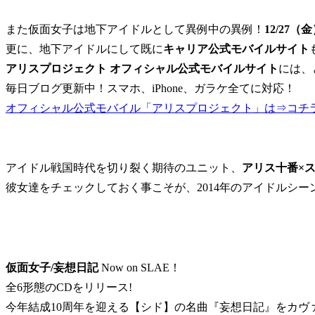
また仮面女子は地下アイドルとして異例中の異例！
12/27
更に、地下アイドルにして既に
キャリア公式モバイルサイト
アリスプロジェクト オフィシャル公式モバイルサイト
には、
毎日ブログ更新中！スマホ、iPhone、ガラケ全てに対応！
オフィシャル公式モバイル「アリスプロジェクト」は⇒コチ
アイドル戦国時代を切り裂く期待のユニット、
アリス十番×
彼女達をチェックしておく事こそが、2014年のアイドルシ
仮面女子/妄想日記
Now on SLAE！
全6形態のCDをリリース!
今年結成10周年を迎える【シド】の名曲『妄想日記』をカヴ