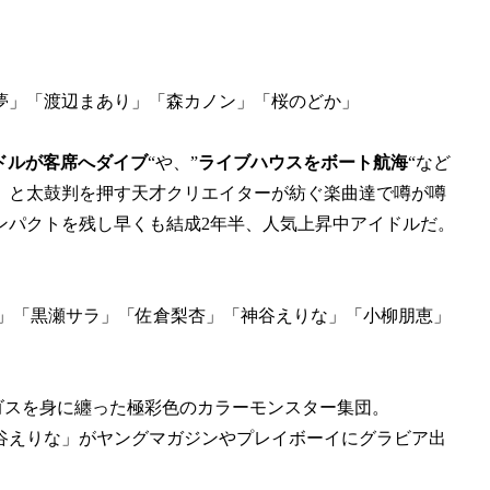
夢」「渡辺まあり」「森カノン」「桜のどか」
ドルが客席へダイブ
“や、”
ライブハウスをボート航海
“など
』と太鼓判を押す天才クリエイターが紡ぐ楽曲達で噂が噂
ンパクトを残し早くも結成2年半、人気上昇中アイドルだ。
雪」「黒瀬サラ」「佐倉梨杏」「神谷えりな」「小柳朋恵」
ゴスを身に纏った極彩色のカラーモンスター集団。
神谷えりな」がヤングマガジンやプレイボーイにグラビア出