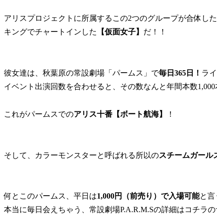
アリスプロジェクトに所属するこの2つのグループが合体し
キングでチャートインした
【仮面女子】
だ！！
彼女達は、秋葉原の常設劇場「パームス」で
毎日365日！
ライ
イベント出演回数を合わせると、その数なんと年間本数1,00
これがパームスでの
アリス十番【ボート航海】
！
そして、カラーモンスターと呼ばれる所以の
スチームガール
何とこのパームス、平日は
1,000円（前売り）で入場可能
と言
本当に毎日会えちゃう、常設劇場P.A.R.M.Sの詳細はコチ