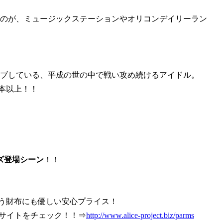
たのが、ミュージックステーションやオリコンデイリーラン
ブしている、平成の世の中で戦い攻め続けるアイドル。
0本以上！！
ズ登場シーン
！！
う財布にも優しい安心プライス！
ラのサイトをチェック！！⇒
http://www.alice-project.biz/parms