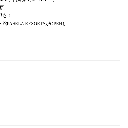
原。
部も！
SELA RESORTSがOPENし、