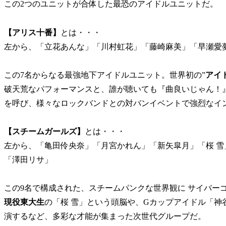
この2つのユニットが合体した最恐のアイドルユニットだ。
【アリス十番】
とは・・・
左から、「立花あんな」「川村虹花」「藤崎麻美」「早瀬愛
この7名からなる最強地下アイドルユニット。世界初の”
アイ
破天荒なパフォーマンスと、誰が聴いても『曲良いじゃん！
を呼び、様々なロックバンドとの対バンイベントで強烈なイ
【スチームガールズ】
とは・・・
左から、「亀田伶央奈」「月宮かれん」「新矢皐月」「桜 
「澤田リサ」
この9名で構成された、スチームパンクな世界観に サイバー
現役東大生
の「桜 雪」という頭脳や、Gカップアイドル「
演するなど、多彩な才能が集まった次世代グループだ。