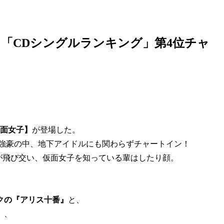
「CDシングルランキング」第4位チャ
面女子】
が登場した。
居る強豪の中、地下アイドルにも関わらずチャートイン！
が飛び交い、仮面女子を知っている輩はしたり顔。
クの『アリス十番』
と、
』
、