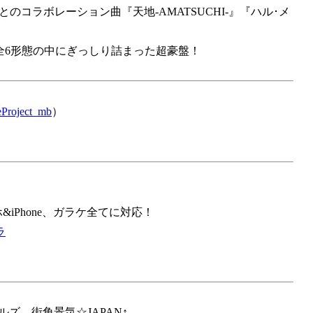
のコラボレーション曲『天地-AMATSUCHI-』『ハル･メ
、全6形態の中にぎっしり詰まった超豪盤！
Project_mb
）
&iPhone、ガラケ全てに対応！
ラ
ルズ、街角景気☆JAPAN↑、