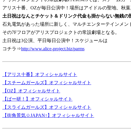
アリス十番、OZが毎日公演中！場所はアイドルの聖地、秋葉
土日祝はなんとチケット＆ドリンク代金も掛からない無銭の
石丸電気があった場所に新しく、マルチエンターテインメント館PA
その7Fフロアがアリスプロジェクトの常設劇場となる。
土日祝は3公演、平日毎日公演中！スケジュールは
コチラ⇒
http://www.alice-project.biz/parms
【アリス十番】オフィシャルサイト
【スチームガールズ】オフィシャルサイト
【OZ】オフィシャルサイト
【ぱー研！】オフィシャルサイト
【スライムガールズ】オフィシャルサイト
【街角景気☆JAPAN↑】オフィシャルサイト