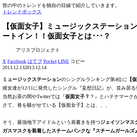
世の中のトレンドを独自の目線で紹介していきます。
トレンドボックス
【仮面女子】ミュージックステーション
ートイン！！仮面女子とは･･･？
アリスプロジェクト
X
Facebook
はてブ
Pocket
LINE
コピー
2013.12.13
2013.12.14
ミュージックステーション
のシングルランキング第4位に
【仮
彼女達が12/11に発売したシングル『妄想日記』が、並み
当然お茶の間やTwitterでは『
仮面女子？
？』とハテナマーク
さて、巷を騒がせている【仮面女子】とは、、、
そう、最強地下アイドルという肩書きを持つ
ジェイソンマス
ガスマスクを装着したスチームパンクな『スチームガールズ