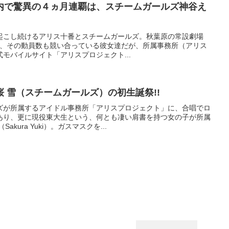
内で驚異の４ヵ月連覇は、スチームガールズ神谷え
起こし続けるアリス十番とスチームガールズ。秋葉原の常設劇場
ブを行い、その動員数も競い合っている彼女達だが、所属事務所（アリス
モバイルサイト「アリスプロジェクト...
 雪（スチームガールズ）の初生誕祭!!
ズが所属するアイドル事務所「アリスプロジェクト」に、合唱でロ
あり、更に現役東大生という、何とも凄い肩書を持つ女の子が所属
kura Yuki）。ガスマスクを...