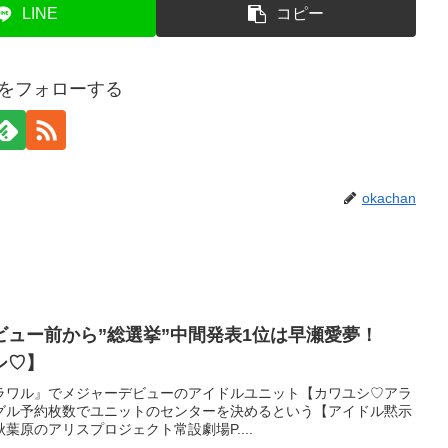
LINE
コピー
anをフォローする
okachan
ュー前から”総選挙”中間発表1位は早瀬愛夢！
シ♡】
アラワル』でメジャーデビューのアイドルユニット【カワユシ♡アラ
グル予約枚数でユニットのセンターを決めるという【アイドル黙示
葉原のアリスプロジェクト常設劇場P....