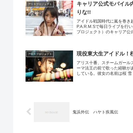
キャリア公式モバイル
アリスプロジェクト
りな!!
アイドル戦国時代に嵐を巻き
P.A.R.M.Sで毎日ライ
プロジェクト）のキャリア公式
現役東大生アイドル！桜
アリスプロジェクト
アリス十番、スチームガール
ーマ法王の前で歌った経験が
している。彼女の名前は桜 雪（Sa
鬼浜外伝 ハヤト疾風伝