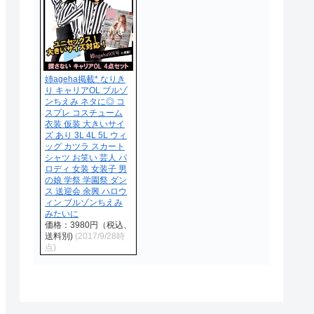
姉ageha掲載* なりき
り キャリアOL ブルゾ
ンちえみ ネタに◎ コ
スプレ コスチューム
衣装 仮装 大きいサイ
ズ あり 3L 4L 5L ウィ
ッグ カツラ スカート
シャツ お笑い 芸人 パ
ロディ 女装 女装子 男
の娘 学祭 学園祭 ダン
ス 送迎会 余興 ハロウ
ィン ブルゾンちえみ
みたいに
価格：3980円（税込、
送料別)
(2017/9/28時
点)