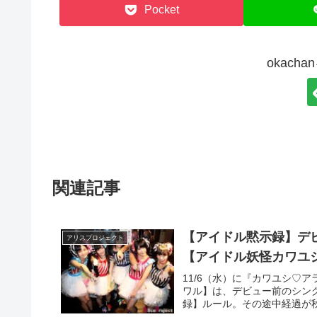
Pocket
okach
関連記事
【アイドル黙示録】デビ
アリスプロジェクト
【アイドル妖怪カワユ
11/6（水）に『カワユシ♡
ワル】は、デビュー前のシン
録】ルール。その途中経過が秋