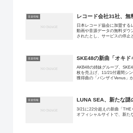
レコード会社31社、
音楽情報
日本レコード協会に加盟するレ
動画や音源データの無料ダウン
されたとし、サービスの停止と損
SKE48の新曲「オキ
音楽情報
AKB48の姉妹グループ、SK
枚を売上げ、11/21付週間シ
獲得曲の「バンザイVenus」か
LUNA SEA、新たな
音楽情報
3/21に22分超えの新曲「THE O
オフィシャルサイトで、新たな